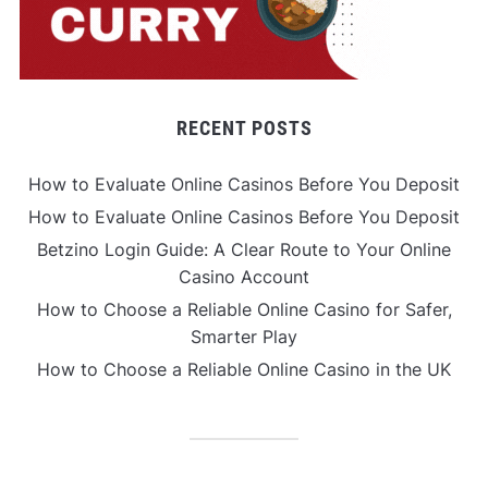
RECENT POSTS
How to Evaluate Online Casinos Before You Deposit
How to Evaluate Online Casinos Before You Deposit
Betzino Login Guide: A Clear Route to Your Online
Casino Account
How to Choose a Reliable Online Casino for Safer,
Smarter Play
How to Choose a Reliable Online Casino in the UK