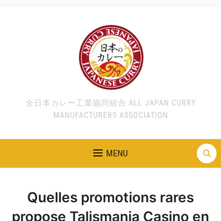
全日本カレー工業協同組合 ALL JAPAN CURRY
MANUFACTURERS ASSOCIATION
MENU
Quelles promotions rares
propose Talismania Casino en