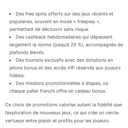
Des free spins offerts sur des jeux récents et
populaires, souvent en mode « freeplay »,
permettant de découvrir sans risque.
Des cashback hebdomadaires qui dépassent
largement la norme (jusqu’à 20 %), accompagnés de
plafonds élevés.
Des tournois exclusifs avec des dotations en
jetons bonus et des accès VIP réservés aux joueurs
fidèles.
Des missions promotionnelles à étapes, où
chaque palier franchi offre un cadeau bonus.
Ce choix de promotions valorise autant la fidélité que
l’exploration de nouveaux jeux, ce qui crée un cercle
vertueux entre plaisir et profits pour les joueurs.