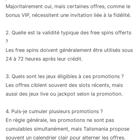
Majoritairement oui, mais certaines offres, comme le
bonus VIP, nécessitent une invitation liée à la fidélité.
2. Quelle est la validité typique des free spins offerts
?
Les free spins doivent généralement être utilisés sous
24 à 72 heures après leur crédit.
3. Quels sont les jeux éligibles à ces promotions ?
Les offres ciblent souvent des slots récents, mais
aussi des jeux live ou jackpot selon la promotion.
4. Puis-je cumuler plusieurs promotions ?
En règle générale, les promotions ne sont pas
cumulables simultanément, mais Talismania propose
souvent un calendrier clair pour alterner les offres.