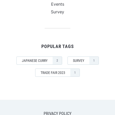
Events
Survey
POPULAR TAGS
JAPANESE CURRY
SURVEY
2
1
TRADE FAIR 2023
1
PRIVACY POLICY