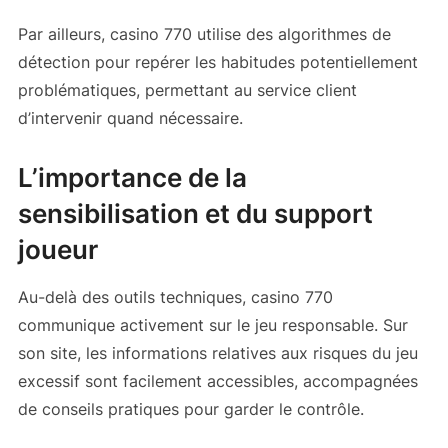
Par ailleurs, casino 770 utilise des algorithmes de
détection pour repérer les habitudes potentiellement
problématiques, permettant au service client
d’intervenir quand nécessaire.
L’importance de la
sensibilisation et du support
joueur
Au-delà des outils techniques, casino 770
communique activement sur le jeu responsable. Sur
son site, les informations relatives aux risques du jeu
excessif sont facilement accessibles, accompagnées
de conseils pratiques pour garder le contrôle.