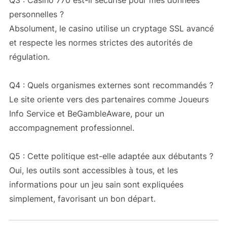
Q3 : Casino 770 est-il sécurisé pour mes données
personnelles ?
Absolument, le casino utilise un cryptage SSL avancé
et respecte les normes strictes des autorités de
régulation.
Q4 : Quels organismes externes sont recommandés ?
Le site oriente vers des partenaires comme Joueurs
Info Service et BeGambleAware, pour un
accompagnement professionnel.
Q5 : Cette politique est-elle adaptée aux débutants ?
Oui, les outils sont accessibles à tous, et les
informations pour un jeu sain sont expliquées
simplement, favorisant un bon départ.