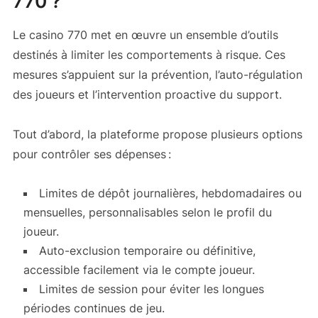
770 ?
Le casino 770 met en œuvre un ensemble d’outils
destinés à limiter les comportements à risque. Ces
mesures s’appuient sur la prévention, l’auto-régulation
des joueurs et l’intervention proactive du support.
Tout d’abord, la plateforme propose plusieurs options
pour contrôler ses dépenses :
Limites de dépôt journalières, hebdomadaires ou
mensuelles, personnalisables selon le profil du
joueur.
Auto-exclusion temporaire ou définitive,
accessible facilement via le compte joueur.
Limites de session pour éviter les longues
périodes continues de jeu.