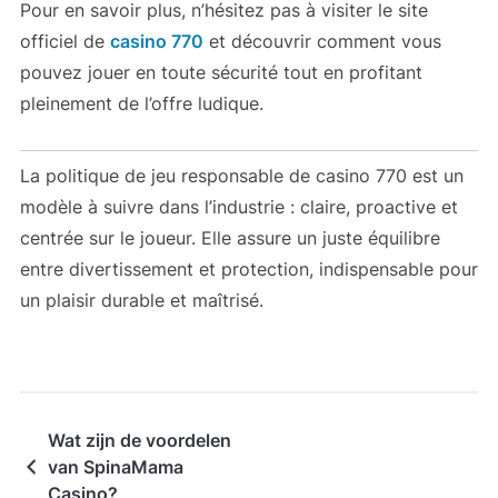
Pour en savoir plus, n’hésitez pas à visiter le site
officiel de
casino 770
et découvrir comment vous
pouvez jouer en toute sécurité tout en profitant
pleinement de l’offre ludique.
La politique de jeu responsable de casino 770 est un
modèle à suivre dans l’industrie : claire, proactive et
centrée sur le joueur. Elle assure un juste équilibre
entre divertissement et protection, indispensable pour
un plaisir durable et maîtrisé.
Wat zijn de voordelen
van SpinaMama
Casino?