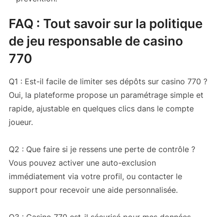
FAQ : Tout savoir sur la politique
de jeu responsable de casino
770
Q1 : Est-il facile de limiter ses dépôts sur casino 770 ?
Oui, la plateforme propose un paramétrage simple et
rapide, ajustable en quelques clics dans le compte
joueur.
Q2 : Que faire si je ressens une perte de contrôle ?
Vous pouvez activer une auto-exclusion
immédiatement via votre profil, ou contacter le
support pour recevoir une aide personnalisée.