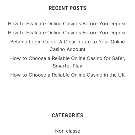
RECENT POSTS
How to Evaluate Online Casinos Before You Deposit
How to Evaluate Online Casinos Before You Deposit
Betzino Login Guide: A Clear Route to Your Online
Casino Account
How to Choose a Reliable Online Casino for Safer,
Smarter Play
How to Choose a Reliable Online Casino in the UK
CATEGORIES
Non classé