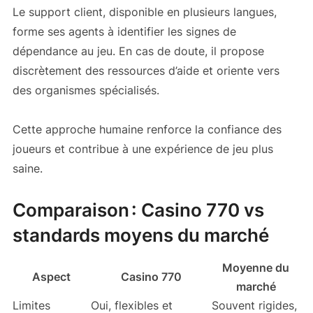
Le support client, disponible en plusieurs langues,
forme ses agents à identifier les signes de
dépendance au jeu. En cas de doute, il propose
discrètement des ressources d’aide et oriente vers
des organismes spécialisés.
Cette approche humaine renforce la confiance des
joueurs et contribue à une expérience de jeu plus
saine.
Comparaison : Casino 770 vs
standards moyens du marché
Moyenne du
Aspect
Casino 770
marché
Limites
Oui, flexibles et
Souvent rigides,