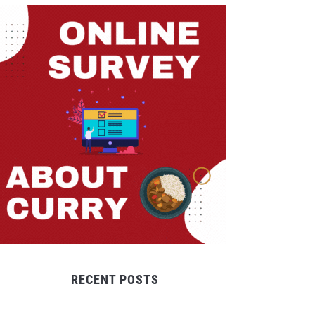
RECENT POSTS