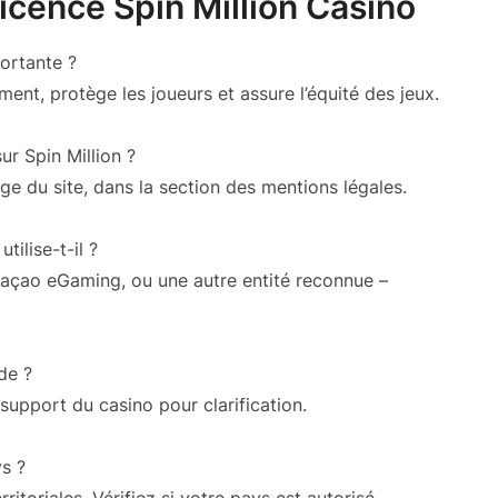
 licence Spin Million Casino
portante ?
ment, protège les joueurs et assure l’équité des jeux.
ur Spin Million ?
ge du site, dans la section des mentions légales.
tilise-t-il ?
raçao eGaming, ou une autre entité reconnue –
de ?
support du casino pour clarification.
ys ?