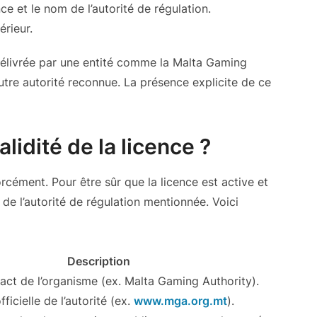
ce et le nom de l’autorité de régulation.
érieur.
 délivrée par une entité comme la Malta Gaming
re autorité reconnue. La présence explicite de ce
idité de la licence ?
rcément. Pour être sûr que la licence est active et
ès de l’autorité de régulation mentionnée. Voici
Description
ct de l’organisme (ex. Malta Gaming Authority).
fficielle de l’autorité (ex.
www.mga.org.mt
).