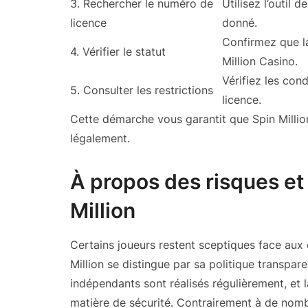
3. Rechercher le numéro de
Utilisez l’outil 
licence
donné.
Confirmez que la
4. Vérifier le statut
Million Casino.
Vérifiez les cond
5. Consulter les restrictions
licence.
Cette démarche vous garantit que Spin Million
légalement.
À propos des risques et
Million
Certains joueurs restent sceptiques face aux c
Million se distingue par sa politique transparen
indépendants sont réalisés régulièrement, et 
matière de sécurité. Contrairement à de nombr