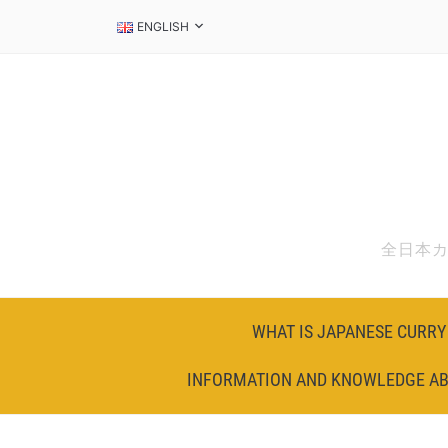
ENGLISH
全日本カレー
WHAT IS JAPANESE CURRY
INFORMATION AND KNOWLEDGE A