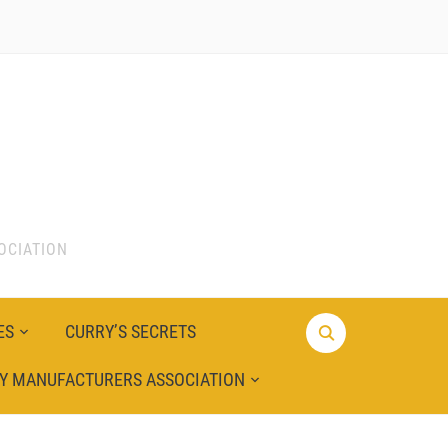
CIATION
ES
CURRY’S SECRETS
RY MANUFACTURERS ASSOCIATION