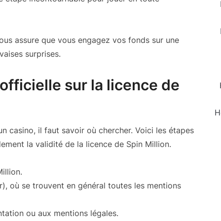
e vous assure que vous engagez vos fonds sur une
vaises surprises.
officielle sur la licence de
H
un casino, il faut savoir où chercher. Voici les étapes
ement la validité de la licence de Spin Million.
illion.
er), où se trouvent en général toutes les mentions
ntation ou aux mentions légales.