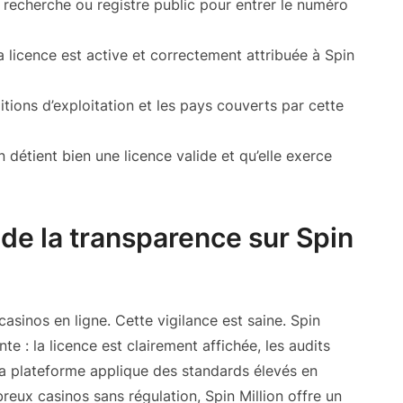
de recherche ou registre public pour entrer le numéro
 licence est active et correctement attribuée à Spin
itions d’exploitation et les pays couverts par cette
 détient bien une licence valide et qu’elle exerce
 de la transparence sur Spin
asinos en ligne. Cette vigilance est saine. Spin
te : la licence est clairement affichée, les audits
la plateforme applique des standards élevés en
eux casinos sans régulation, Spin Million offre un