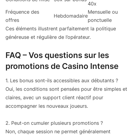
40x
Fréquence des
Mensuelle ou
Hebdomadaire
offres
ponctuelle
Ces éléments illustrent parfaitement la politique
généreuse et régulière de l’opérateur.
FAQ – Vos questions sur les
promotions de Casino Intense
1. Les bonus sont-ils accessibles aux débutants ?
Oui, les conditions sont pensées pour être simples et
claires, avec un support client réactif pour
accompagner les nouveaux joueurs.
2. Peut-on cumuler plusieurs promotions ?
Non, chaque session ne permet généralement