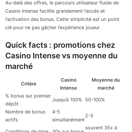
Au-delà des offres, le parcours utilisateur fluide de
Casino Intense facilite grandement l’accès et
l’activation des bonus. Cette simplicité est un point
clé pour ne pas gâcher l’expérience joueur.
Quick facts : promotions chez
Casino Intense vs moyenne du
marché
Casino
Moyenne du
Critère
Intense
marché
% bonus sur premier
Jusqu’à 100%
50-100%
dépôt
Nombre de bonus
4-5
2-3
actifs
simultanément
souvent 35x à
Conditions de mise
30x sur bonus