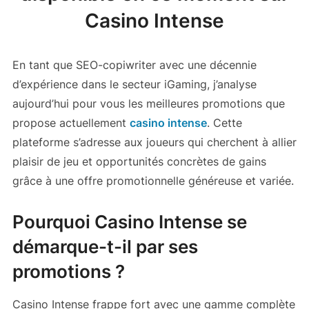
Casino Intense
En tant que SEO-copiwriter avec une décennie
d’expérience dans le secteur iGaming, j’analyse
aujourd’hui pour vous les meilleures promotions que
propose actuellement
casino intense
. Cette
plateforme s’adresse aux joueurs qui cherchent à allier
plaisir de jeu et opportunités concrètes de gains
grâce à une offre promotionnelle généreuse et variée.
Pourquoi Casino Intense se
démarque-t-il par ses
promotions ?
Casino Intense frappe fort avec une gamme complète