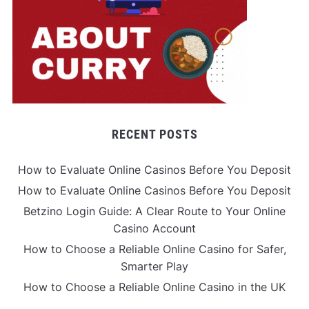
RECENT POSTS
How to Evaluate Online Casinos Before You Deposit
How to Evaluate Online Casinos Before You Deposit
Betzino Login Guide: A Clear Route to Your Online
Casino Account
How to Choose a Reliable Online Casino for Safer,
Smarter Play
How to Choose a Reliable Online Casino in the UK