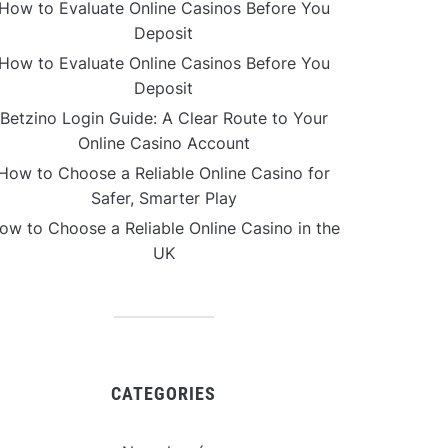
How to Evaluate Online Casinos Before You
Deposit
How to Evaluate Online Casinos Before You
Deposit
Betzino Login Guide: A Clear Route to Your
Online Casino Account
How to Choose a Reliable Online Casino for
Safer, Smarter Play
ow to Choose a Reliable Online Casino in the
UK
CATEGORIES