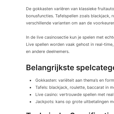
De gokkasten variëren van klassieke fruitaut
bonusfuncties. Tafelspellen zoals blackjack, r
verschillende varianten om aan de voorkeuren
In de live casinosectie kun je spelen met ech
Live spellen worden vaak gehost in real-time
en andere deelnemers.
Belangrijkste spelcateg
Gokkasten: variëteit aan thema’s en form
Tafels: blackjack, roulette, baccarat in m
Live casino: vertrouwde spellen met real-
Jackpots: kans op grote uitbetalingen m