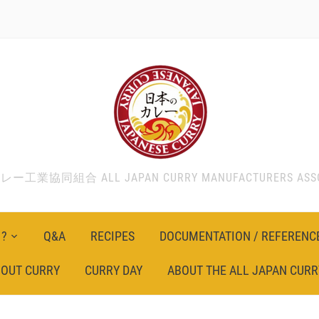
工業協同組合 ALL JAPAN CURRY MANUFACTURERS ASSO
 ?
Q&A
RECIPES
DOCUMENTATION / REFERENC
BOUT CURRY
CURRY DAY
ABOUT THE ALL JAPAN CUR