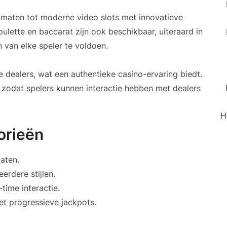
omaten tot moderne video slots met innovatieve
oulette en baccarat zijn ook beschikbaar, uiteraard in
 van elke speler te voldoen.
te dealers, wat een authentieke casino-ervaring biedt.
, zodat spelers kunnen interactie hebben met dealers
H
orieën
aten.
eerdere stijlen.
time interactie.
et progressieve jackpots.