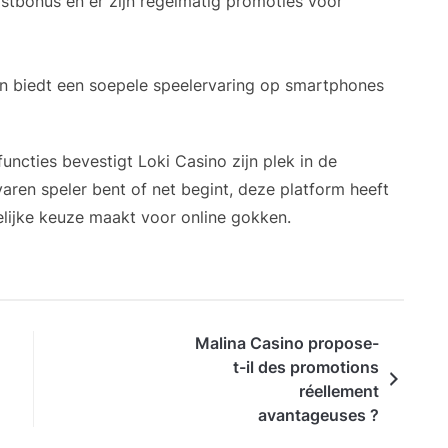
stbonus en er zijn regelmatig promoties voor
en biedt een soepele speelervaring op smartphones
uncties bevestigt Loki Casino zijn plek in de
aren speler bent of net begint, deze platform heeft
elijke keuze maakt voor online gokken.
Malina Casino propose-
t-il des promotions
réellement
avantageuses ?