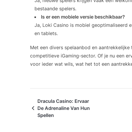
Ja, nieuwe spelers krijgen vaak een welkom
bestaande spelers.
Is er een mobiele versie beschikbaar?
Ja, Loki Casino is mobiel geoptimaliseerd 
en tablets.
Met een divers spelaanbod en aantrekkelijke f
competitieve iGaming-sector. Of je nu een erv
voor ieder wat wils, wat het tot een aantrekk
Dracula Casino: Ervaar
De Adrenaline Van Hun
Spellen