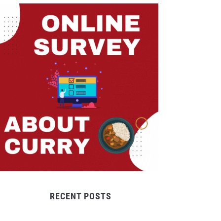
RECENT POSTS