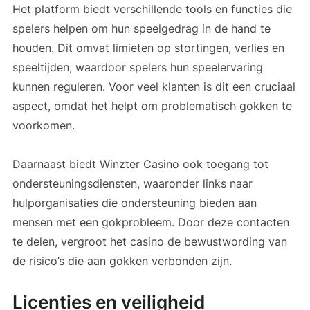
Het platform biedt verschillende tools en functies die
spelers helpen om hun speelgedrag in de hand te
houden. Dit omvat limieten op stortingen, verlies en
speeltijden, waardoor spelers hun speelervaring
kunnen reguleren. Voor veel klanten is dit een cruciaal
aspect, omdat het helpt om problematisch gokken te
voorkomen.
Daarnaast biedt Winzter Casino ook toegang tot
ondersteuningsdiensten, waaronder links naar
hulporganisaties die ondersteuning bieden aan
mensen met een gokprobleem. Door deze contacten
te delen, vergroot het casino de bewustwording van
de risico’s die aan gokken verbonden zijn.
Licenties en veiligheid