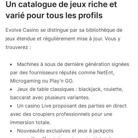
Un catalogue de jeux riche et
varié pour tous les profils
Evolve Casino se distingue par sa bibliothèque de
jeux étendue et régulièrement mise à jour. Vous y
trouverez :
Machines à sous de dernière génération signées
par des fournisseurs réputés comme NetEnt,
Microgaming ou Play’n GO.
Jeux de table classiques : blackjack, roulette,
baccarat avec plusieurs variantes.
Un casino Live proposant des parties en direct
avec des croupiers professionnels pour une
immersion totale.
Nouveautés exclusives et jeux à jackpots