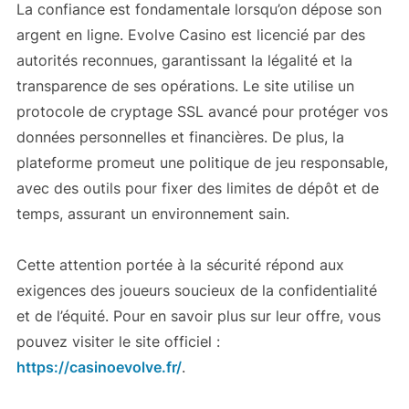
La confiance est fondamentale lorsqu’on dépose son
argent en ligne. Evolve Casino est licencié par des
autorités reconnues, garantissant la légalité et la
transparence de ses opérations. Le site utilise un
protocole de cryptage SSL avancé pour protéger vos
données personnelles et financières. De plus, la
plateforme promeut une politique de jeu responsable,
avec des outils pour fixer des limites de dépôt et de
temps, assurant un environnement sain.
Cette attention portée à la sécurité répond aux
exigences des joueurs soucieux de la confidentialité
et de l’équité. Pour en savoir plus sur leur offre, vous
pouvez visiter le site officiel :
https://casinoevolve.fr/
.