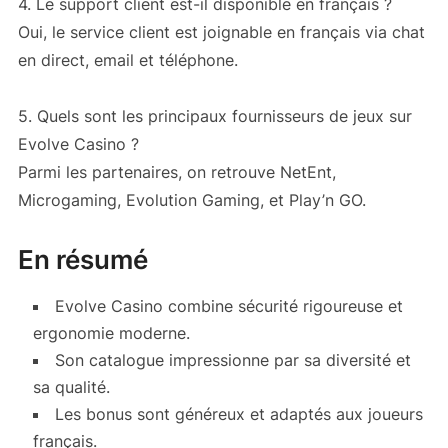
4. Le support client est-il disponible en français ?
Oui, le service client est joignable en français via chat
en direct, email et téléphone.
5. Quels sont les principaux fournisseurs de jeux sur
Evolve Casino ?
Parmi les partenaires, on retrouve NetEnt,
Microgaming, Evolution Gaming, et Play’n GO.
En résumé
Evolve Casino combine sécurité rigoureuse et
ergonomie moderne.
Son catalogue impressionne par sa diversité et
sa qualité.
Les bonus sont généreux et adaptés aux joueurs
français.