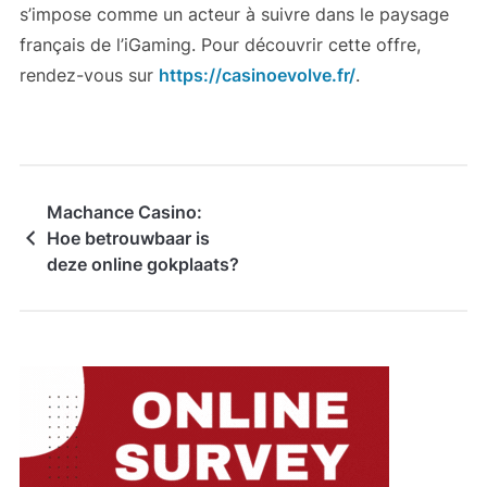
s’impose comme un acteur à suivre dans le paysage
français de l’iGaming. Pour découvrir cette offre,
rendez-vous sur
https://casinoevolve.fr/
.
Machance Casino:
Hoe betrouwbaar is
deze online gokplaats?