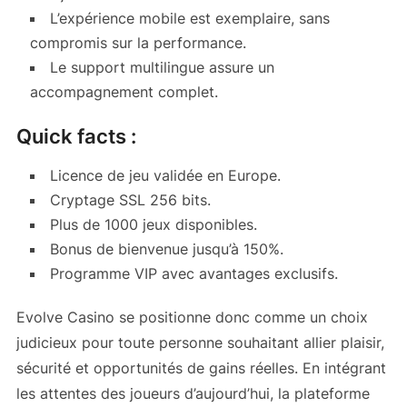
L’expérience mobile est exemplaire, sans
compromis sur la performance.
Le support multilingue assure un
accompagnement complet.
Quick facts :
Licence de jeu validée en Europe.
Cryptage SSL 256 bits.
Plus de 1000 jeux disponibles.
Bonus de bienvenue jusqu’à 150%.
Programme VIP avec avantages exclusifs.
Evolve Casino se positionne donc comme un choix
judicieux pour toute personne souhaitant allier plaisir,
sécurité et opportunités de gains réelles. En intégrant
les attentes des joueurs d’aujourd’hui, la plateforme