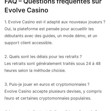
FAQ – Questions fréquentes sur
Evolve Casino
1. Evolve Casino est-il adapté aux nouveaux joueurs ?
Oui, la plateforme est pensée pour accueillir les
débutants avec des guides, un mode démo, et un
support client accessible.
2. Quels sont les délais pour les retraits ?
Les retraits sont généralement traités sous 24 à 48
heures selon la méthode choisie.
3. Puis-je jouer en euros et cryptomonnaies ?
Evolve Casino accepte plusieurs devises, y compris
l’euro et certaines cryptomonnaies populaires.