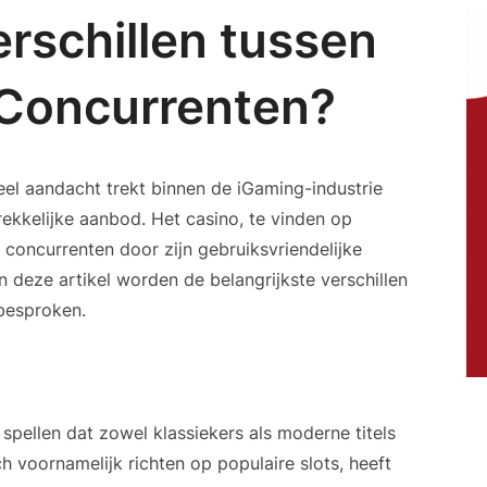
erschillen tussen
 Concurrenten?
el aandacht trekt binnen de iGaming-industrie
ekkelijke aanbod. Het casino, te vinden op
 concurrenten door zijn gebruiksvriendelijke
n deze artikel worden de belangrijkste verschillen
 besproken.
spellen dat zowel klassiekers als moderne titels
h voornamelijk richten op populaire slots, heeft