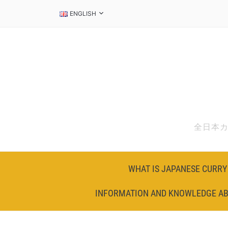
ENGLISH
全日本カレー
WHAT IS JAPANESE CURRY
INFORMATION AND KNOWLEDGE A