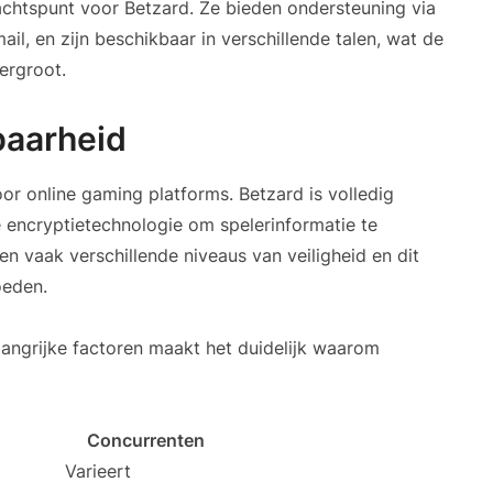
achtspunt voor Betzard. Ze bieden ondersteuning via
il, en zijn beschikbaar in verschillende talen, wat de
ergroot.
aarheid
oor online gaming platforms. Betzard is volledig
e encryptietechnologie om spelerinformatie te
 vaak verschillende niveaus van veiligheid en dit
oeden.
langrijke factoren maakt het duidelijk waarom
Concurrenten
Varieert