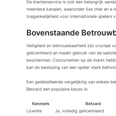
De klantenservice is ook een belangrijk aand
meerdere kanalen, waaronder live chat en e-ma
toegankelijkheid voor internationale spelers v
Bovenstaande Betrouwb
Veiligheid en betrouwbaarheid zijn cruciaal v
gelicentieerd en maakt gebruik van de laatst
beschermen. Concurrenten op de markt hebben
kan de beslissing van een speler sterk beïnvl
Een gedetailleerde vergelijking van enkele be
Betzard een populaire keuze is:
Kenmerk
Betzard
Licentie
Ja, volledig gelicentieerd