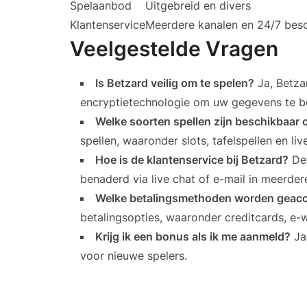
Spelaanbod
Uitgebreid en divers
Klantenservice
Meerdere kanalen en 24/7 bes
Veelgestelde Vragen
Is Betzard veilig om te spelen?
Ja, Betzar
encryptietechnologie om uw gegevens te 
Welke soorten spellen zijn beschikbaar 
spellen, waaronder slots, tafelspellen en li
Hoe is de klantenservice bij Betzard?
De 
benaderd via live chat of e-mail in meerdere
Welke betalingsmethoden worden geac
betalingsopties, waaronder creditcards, e-w
Krijg ik een bonus als ik me aanmeld?
Ja
voor nieuwe spelers.